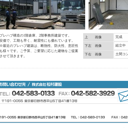
プレハブ構造の1階倉庫、2階事務所建築です。
完成
上 画像
安価で、工期も早く、耐震性にも優れています。
組立中
※最近のプレハブ建築は、断熱性、防火性、意匠性
下左 画像
も様々です。ご予算、ご要望に応じた建物をご提案
土間コ
下右 画像
させて頂きます。