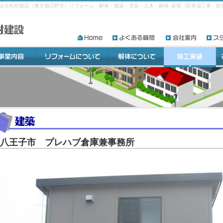
式会社松村建設（東京都日野市）リフォーム・解体・建築・塗装・土木・解体･産廃（駐車場工事・鉄
八王子市 プレハブ倉庫兼事務所